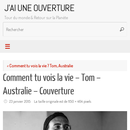
Passer
J'AI UNE OUVERTURE
au
Tour du monde & Retour sur la Planète
contenu
R
Reche
p
:
«
Comment tu vois la vie ? Tom, Australie
Comment tu vois la vie – Tom –
Australie – Couverture
23 janvier 2015
La taille originale est de
1150 × 464
pixels