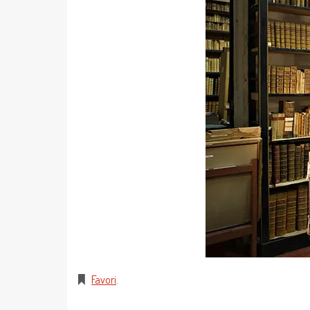
Favori
.