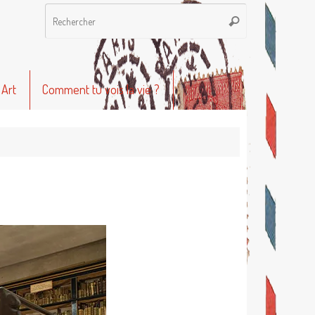
Recherche
Rechercher
pour
:
 Art
Comment tu vois la vie ?