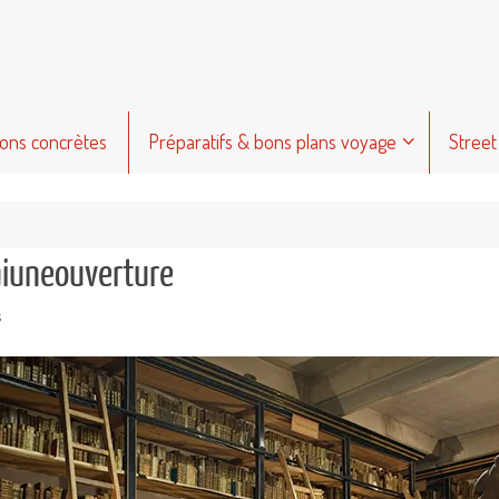
ions concrètes
Préparatifs & bons plans voyage
Street
aiuneouverture
s