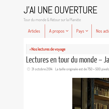
Passer
J'AI UNE OUVERTURE
au
contenu
Tour du monde & Retour sur la Planète
Passer
Articles
A propos
Pays
Nos act
au
contenu
«
Nos lectures de voyage
Lectures en tour du monde – J
31 octobre 2014
La taille originale est de
750 × 500
pixel