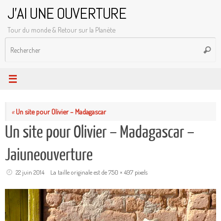
Passer
J'AI UNE OUVERTURE
au
Tour du monde & Retour sur la Planète
contenu
R
Reche
p
:
«
Un site pour Olivier – Madagascar
Un site pour Olivier – Madagascar –
Jaiuneouverture
22 juin 2014
La taille originale est de
750 × 497
pixels