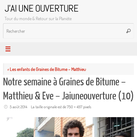
Passer
J'AI UNE OUVERTURE
au
Tour du monde & Retour sur la Planète
contenu
R
Reche
p
:
«
Les enfants de Graines de Bitume – Matthieu
Notre semaine à Graines de Bitume –
Matthieu & Eve – Jaiuneouverture (10)
5 août 2014
La taille originale est de
750 × 497
pixels