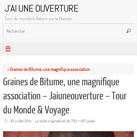
Passer
J'AI UNE OUVERTURE
au
Tour du monde & Retour sur la Planète
contenu
R
Reche
p
:
«
Graines de Bitume, une magnifique association
Graines de Bitume, une magnifique
association – Jaiuneouverture – Tour
du Monde & Voyage
30 juillet 2014
La taille originale est de
750 × 497
pixels