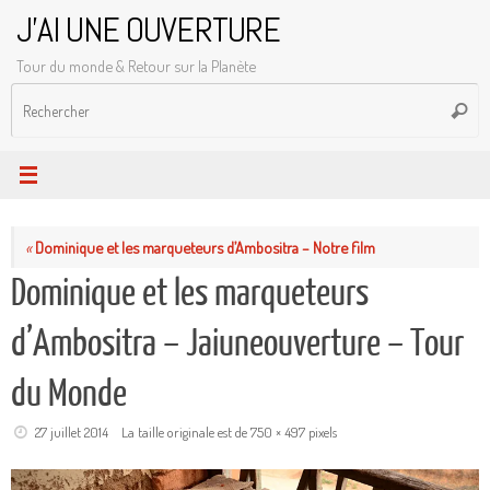
Passer
J'AI UNE OUVERTURE
au
Tour du monde & Retour sur la Planète
contenu
R
Reche
p
:
«
Dominique et les marqueteurs d’Ambositra – Notre film
Dominique et les marqueteurs
d’Ambositra – Jaiuneouverture – Tour
du Monde
27 juillet 2014
La taille originale est de
750 × 497
pixels