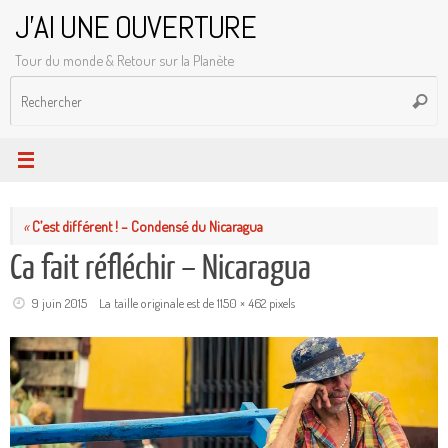
Passer
J'AI UNE OUVERTURE
au
Tour du monde & Retour sur la Planète
contenu
R
Reche
p
:
«
C’est différent ! – Condensé du Nicaragua
Ca fait réfléchir – Nicaragua
9 juin 2015
La taille originale est de
1150 × 462
pixels