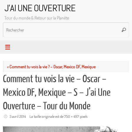
Passer
J'AI UNE OUVERTURE
au
Tour du monde & Retour sur la Planète
contenu
R
Reche
p
:
«
Comment tu vois la vie ? – Oscar, Mexico DF, Mexique
Comment tu vois la vie – Oscar –
Mexico DF, Mexique – S – J’ai Une
Ouverture – Tour du Monde
3 avril 2014
La taille originale est de
750 × 497
pixels