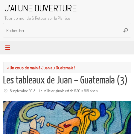
Passer
J'AI UNE OUVERTURE
au
Tour du monde & Retour sur la Planète
contenu
R
Reche
p
:
«
Un coup de main à Juan au Guatemala !
Les tableaux de Juan – Guatemala (3)
6 septembre 2015
La taille originale est de
930 × 616
pixels