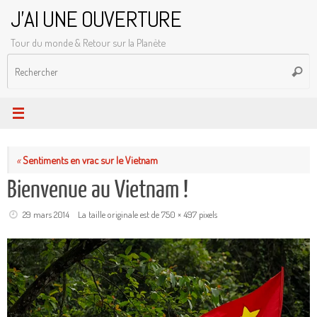
Passer
J'AI UNE OUVERTURE
au
Tour du monde & Retour sur la Planète
contenu
R
Reche
p
:
«
Sentiments en vrac sur le Vietnam
Bienvenue au Vietnam !
29 mars 2014
La taille originale est de
750 × 497
pixels