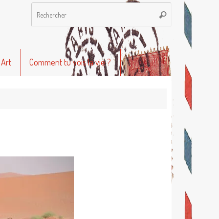
Recherche
Rechercher
pour
:
 Art
Comment tu vois la vie ?