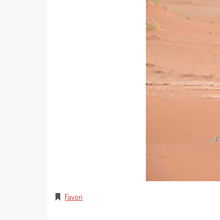
Favori
.