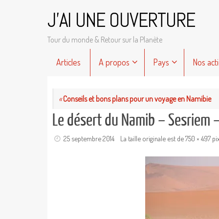
Passer
J'AI UNE OUVERTURE
au
contenu
Tour du monde & Retour sur la Planète
Passer
Articles
A propos
Pays
Nos act
au
contenu
«
Conseils et bons plans pour un voyage en Namibie
Le désert du Namib – Sesriem –
25 septembre 2014
La taille originale est de
750 × 497
pi