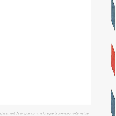
 un agacement de dingue, comme lorsque la connexion Internet se