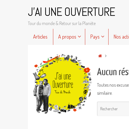
Passer
J'AI UNE OUVERTURE
au
contenu
Tour du monde & Retour sur la Planète
Passer
Articles
A propos
Pays
Nos act
au
contenu
Accueil
Aucun rés
Toutes nos excuse
similaire.