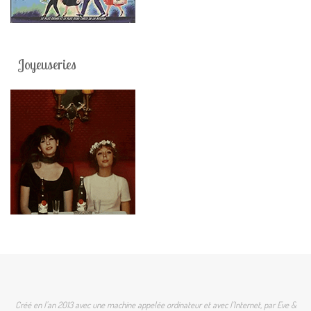
Joyeuseries
Créé en l'an 2013 avec une machine appelée ordinateur et avec l'Internet, par Eve &