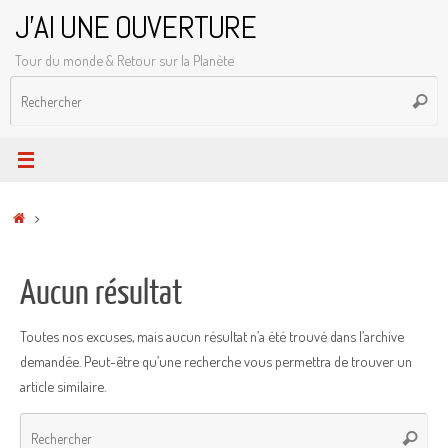
Passer
J'AI UNE OUVERTURE
au
Tour du monde & Retour sur la Planète
contenu
R
Reche
p
:
Accueil
Aucun résultat
Toutes nos excuses, mais aucun résultat n’a été trouvé dans l’archive
demandée. Peut-être qu’une recherche vous permettra de trouver un
article similaire.
Rec
Recher