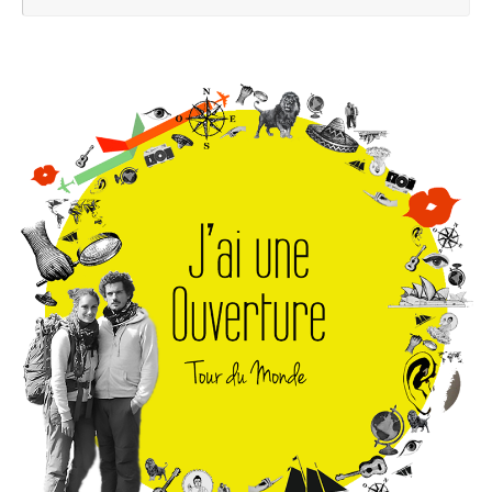
pou
: