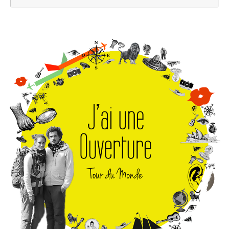
pou
: