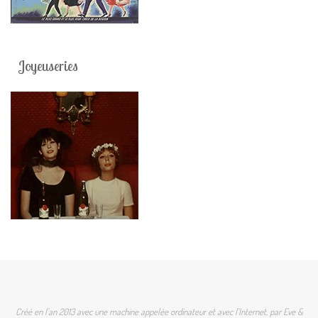
Joyeuseries
Créé en l'an 2013 avec une machine appelée ordinateur et avec l'Internet, par Eve &