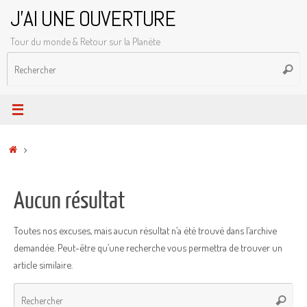
Passer
J'AI UNE OUVERTURE
au
Tour du monde & Retour sur la Planète
contenu
R
Reche
p
:
Accueil
Aucun résultat
Toutes nos excuses, mais aucun résultat n’a été trouvé dans l’archive
demandée. Peut-être qu’une recherche vous permettra de trouver un
article similaire.
Rec
Recher