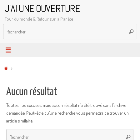
Passer
J'AI UNE OUVERTURE
au
Tour du monde & Retour sur la Planète
contenu
R
Reche
p
:
Accueil
Aucun résultat
Toutes nos excuses, mais aucun résultat n’a été trouvé dans l’archive
demandée. Peut-être qu’une recherche vous permettra de trouver un
article similaire.
Rec
Recher