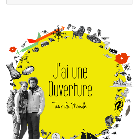
pou
: