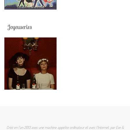
Joyeuseries
Créé en l'an 2013 avec une machine appelée ordinateur et avec l'Internet, par Eve &