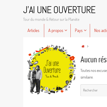
Passer
J'AI UNE OUVERTURE
au
contenu
Tour du monde & Retour sur la Planète
Passer
Articles
A propos
Pays
Nos act
au
contenu
Accueil
Aucun rés
Toutes nos excuse
similaire.