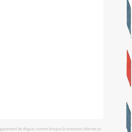
 un agacement de dingue, comme lorsque la connexion Internet se