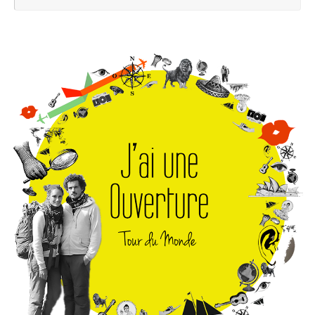
pou
: