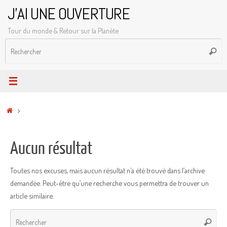
Passer
J'AI UNE OUVERTURE
au
Tour du monde & Retour sur la Planète
contenu
R
Reche
p
:
Accueil
Aucun résultat
Toutes nos excuses, mais aucun résultat n’a été trouvé dans l’archive
demandée. Peut-être qu’une recherche vous permettra de trouver un
article similaire.
Rec
Recher