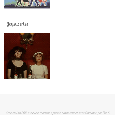
Joyeuseries
Créé en l'an 2013 avec une machine appelée ordinateur et avec l'Internet, par Eve &