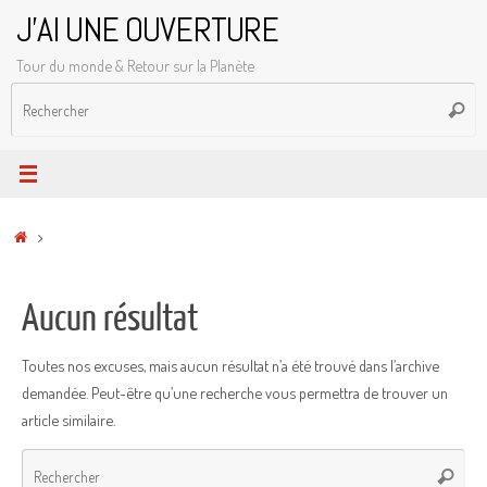
Passer
J'AI UNE OUVERTURE
au
Tour du monde & Retour sur la Planète
contenu
R
Reche
p
:
Accueil
Aucun résultat
Toutes nos excuses, mais aucun résultat n’a été trouvé dans l’archive
demandée. Peut-être qu’une recherche vous permettra de trouver un
article similaire.
Rec
Recher