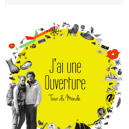
pou
: