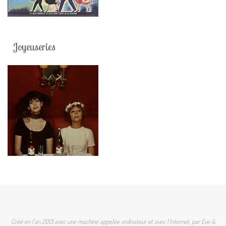
Joyeuseries
Créé en l'an 2013 avec une machine appelée ordinateur et avec l'Internet, par Eve &