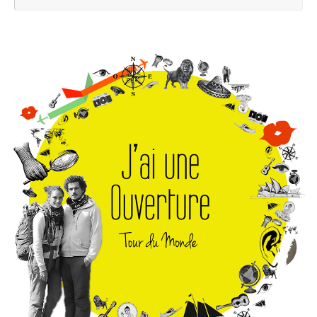
pou
: