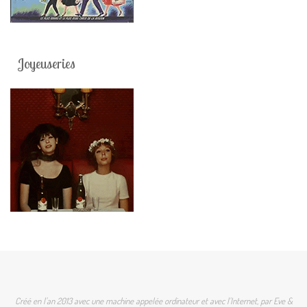
Joyeuseries
Créé en l'an 2013 avec une machine appelée ordinateur et avec l'Internet, par Eve &