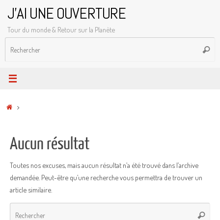
Passer
J'AI UNE OUVERTURE
au
Tour du monde & Retour sur la Planète
contenu
R
Reche
p
:
Accueil
Aucun résultat
Toutes nos excuses, mais aucun résultat n’a été trouvé dans l’archive
demandée. Peut-être qu’une recherche vous permettra de trouver un
article similaire.
Rec
Recher