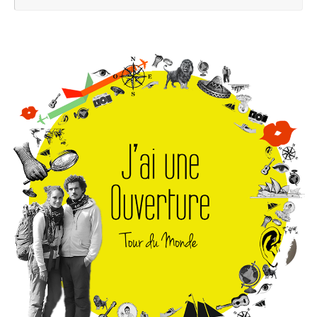
pou
: