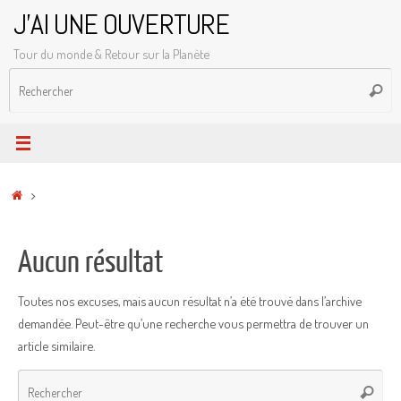
Passer
J'AI UNE OUVERTURE
au
Tour du monde & Retour sur la Planète
contenu
R
Reche
p
:
Accueil
Aucun résultat
Toutes nos excuses, mais aucun résultat n’a été trouvé dans l’archive
demandée. Peut-être qu’une recherche vous permettra de trouver un
article similaire.
Rec
Recher