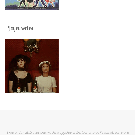
Joyeuseries
Créé en l'an 2013 avec une machine appelée ordinateur et avec l'Internet, par Eve &