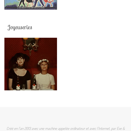
Joyeuseries
Créé en l'an 2013 avec une machine appelée ordinateur et avec l'Internet, par Eve &