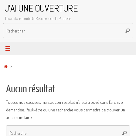
Passer
J'AI UNE OUVERTURE
au
Tour du monde & Retour sur la Planète
contenu
R
Reche
p
:
Accueil
Aucun résultat
Toutes nos excuses, mais aucun résultat n’a été trouvé dans l’archive
demandée. Peut-être qu’une recherche vous permettra de trouver un
article similaire.
Rec
Recher