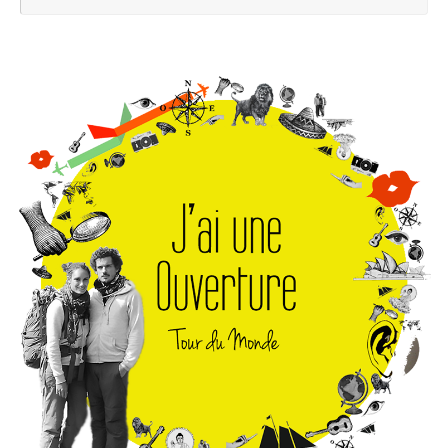
pou
: