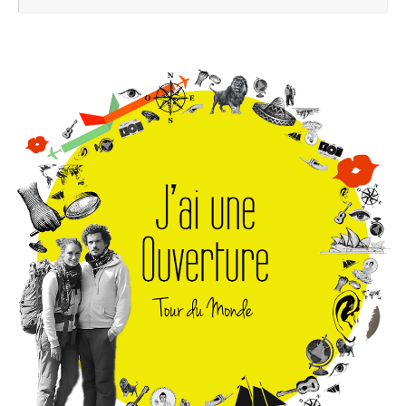
pou
: