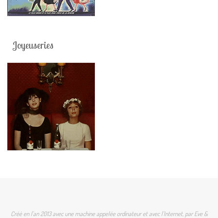
Joyeuseries
Créé en l'an 2013 avec une machine appelée ordinateur et avec l'Internet, par Eve &