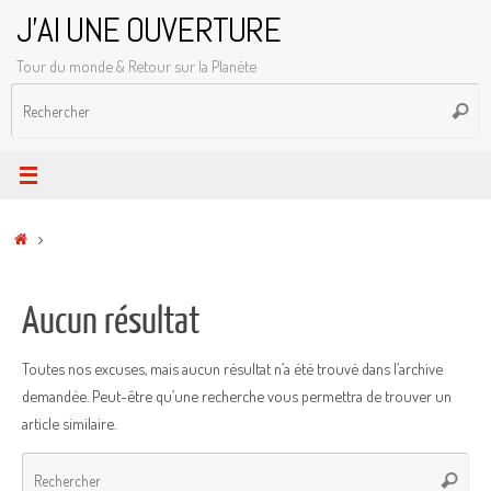
Passer
J'AI UNE OUVERTURE
au
Tour du monde & Retour sur la Planète
contenu
R
Reche
p
:
Accueil
Aucun résultat
Toutes nos excuses, mais aucun résultat n’a été trouvé dans l’archive
demandée. Peut-être qu’une recherche vous permettra de trouver un
article similaire.
Rec
Recher