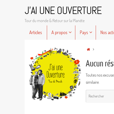
Passer
J'AI UNE OUVERTURE
au
contenu
Tour du monde & Retour sur la Planète
Passer
Articles
A propos
Pays
Nos act
au
contenu
Accueil
Aucun rés
Toutes nos excuse
similaire.