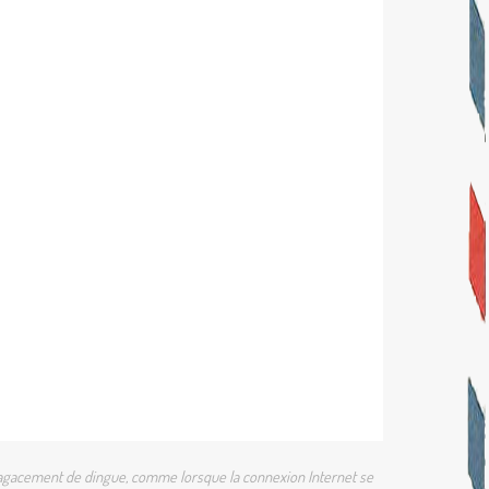
 un agacement de dingue, comme lorsque la connexion Internet se