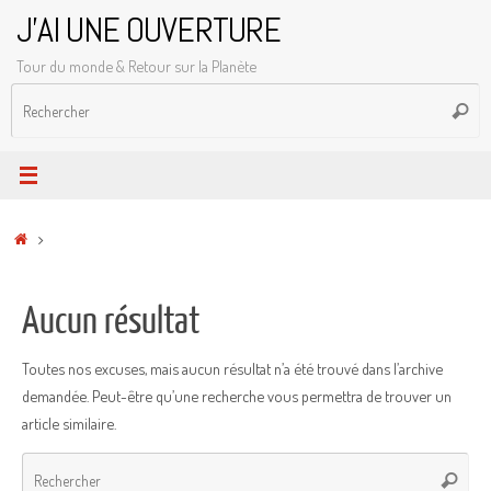
Passer
J'AI UNE OUVERTURE
au
Tour du monde & Retour sur la Planète
contenu
R
Reche
p
:
Accueil
Aucun résultat
Toutes nos excuses, mais aucun résultat n’a été trouvé dans l’archive
demandée. Peut-être qu’une recherche vous permettra de trouver un
article similaire.
Rec
Recher