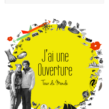
pou
: