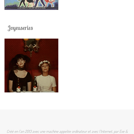
Joyeuseries
Créé en l'an 2013 avec une machine appelée ordinateur et avec l'Internet, par Eve &