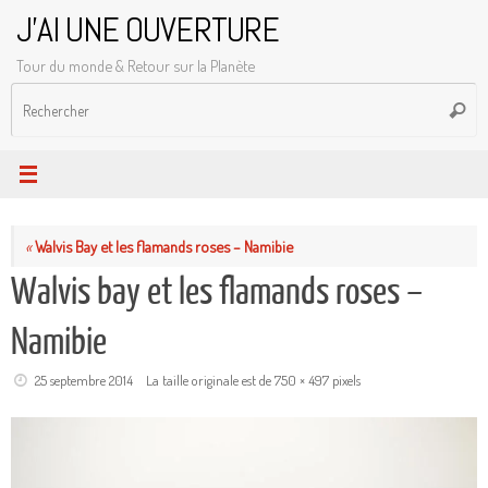
Passer
J'AI UNE OUVERTURE
au
Tour du monde & Retour sur la Planète
contenu
R
Reche
p
:
«
Walvis Bay et les flamands roses – Namibie
Walvis bay et les flamands roses –
Namibie
25 septembre 2014
La taille originale est de
750 × 497
pixels