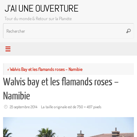
Passer
J'AI UNE OUVERTURE
au
Tour du monde & Retour sur la Planète
contenu
R
Reche
p
:
«
Walvis Bay et les flamands roses – Namibie
Walvis bay et les flamands roses –
Namibie
25 septembre 2014
La taille originale est de
750 × 497
pixels