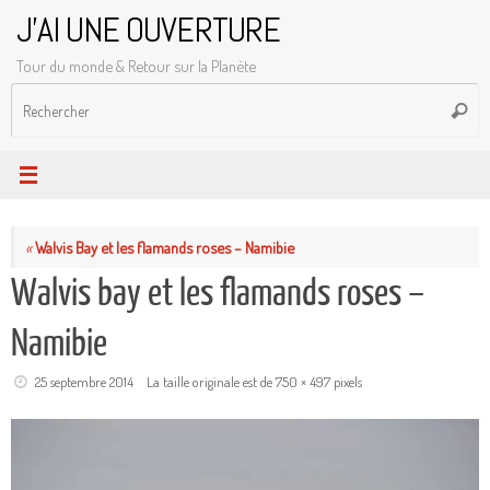
Passer
J'AI UNE OUVERTURE
au
Tour du monde & Retour sur la Planète
contenu
R
Reche
p
:
«
Walvis Bay et les flamands roses – Namibie
Walvis bay et les flamands roses –
Namibie
25 septembre 2014
La taille originale est de
750 × 497
pixels