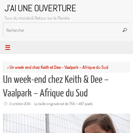
Passer
J'AI UNE OUVERTURE
au
Tour du monde & Retour sur la Planète
contenu
R
Reche
p
:
«
Un week end chez Keith et Dee – Vaalpark – Afrique du Sud
Un week-end chez Keith & Dee –
Vaalpark – Afrique du Sud
2 octobre 2014
La taille originale est de
750 × 497
pixels