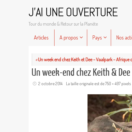
Passer
J'AI UNE OUVERTURE
au
contenu
Tour du monde & Retour sur la Planète
Passer
Articles
A propos
Pays
Nos act
au
contenu
«
Un week end chez Keith et Dee – Vaalpark – Afrique 
Un week-end chez Keith & Dee 
2 octobre 2014
La taille originale est de
750 × 497
pixels