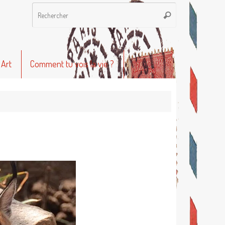
Recherche
Rechercher
pour
:
 Art
Comment tu vois la vie ?