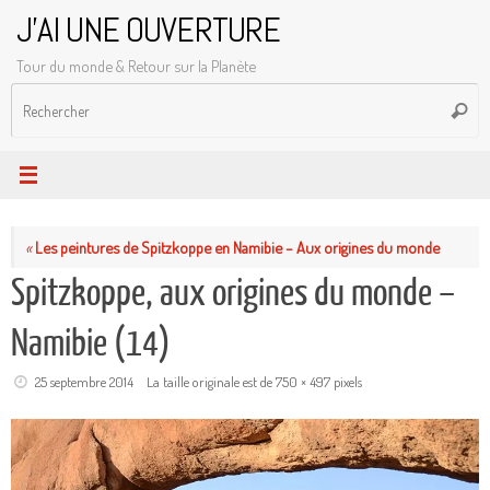
Passer
J'AI UNE OUVERTURE
au
Tour du monde & Retour sur la Planète
contenu
R
Reche
p
:
«
Les peintures de Spitzkoppe en Namibie – Aux origines du monde
Spitzkoppe, aux origines du monde –
Namibie (14)
25 septembre 2014
La taille originale est de
750 × 497
pixels