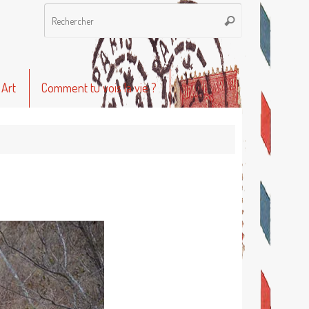
Recherche
Rechercher
pour
:
 Art
Comment tu vois la vie ?