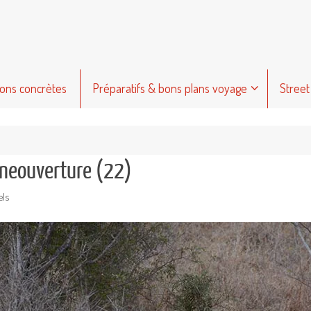
ions concrètes
Préparatifs & bons plans voyage
Street
iuneouverture (22)
els