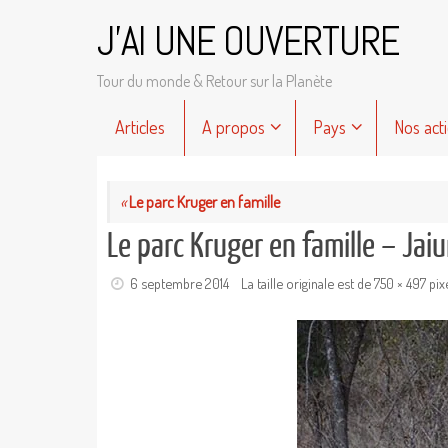
Passer
J'AI UNE OUVERTURE
au
contenu
Tour du monde & Retour sur la Planète
Passer
Articles
A propos
Pays
Nos act
au
contenu
«
Le parc Kruger en famille
Le parc Kruger en famille – Ja
6 septembre 2014
La taille originale est de
750 × 497
pix