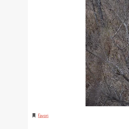
Favori
.