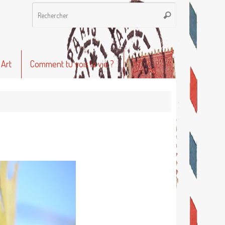
Recherche
Rechercher
pour
:
 Art
Comment tu vois la vie ?