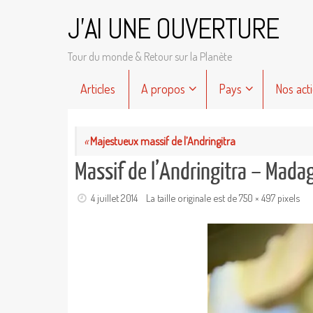
Passer
J'AI UNE OUVERTURE
au
contenu
Tour du monde & Retour sur la Planète
Passer
Articles
A propos
Pays
Nos act
au
contenu
«
Majestueux massif de l’Andringitra
Massif de l’Andringitra – Mada
4 juillet 2014
La taille originale est de
750 × 497
pixels