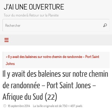
Passer
J'AI UNE OUVERTURE
au
Tour du monde & Retour sur la Planète
contenu
R
Reche
p
:
«
Il y avait des baleines sur notre chemin de randonnée – Port Saint
Johns
Il y avait des baleines sur notre chemin
de randonnée – Port Saint Jones –
Afrique du Sud (22)
18 septembre 2014
La taille originale est de
750 × 497
pixels