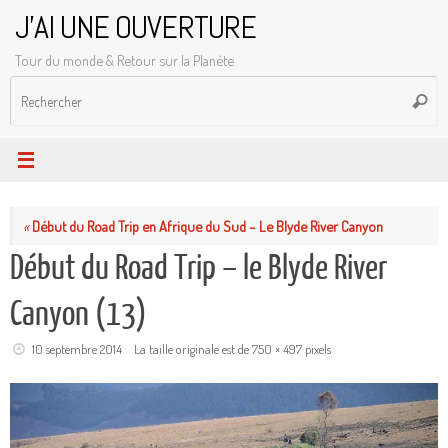
Passer
J'AI UNE OUVERTURE
au
Tour du monde & Retour sur la Planète
contenu
R
Reche
p
:
«
Début du Road Trip en Afrique du Sud – Le Blyde River Canyon
Début du Road Trip – le Blyde River
Canyon (13)
10 septembre 2014
La taille originale est de
750 × 497
pixels