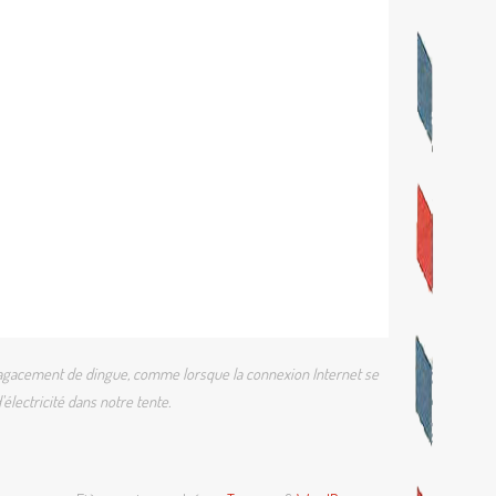
 un agacement de dingue, comme lorsque la connexion Internet se
électricité dans notre tente.