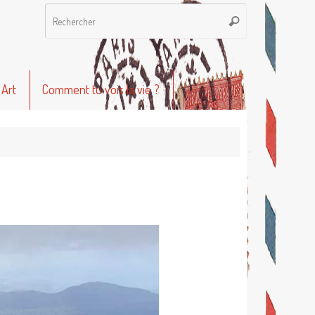
Recherche
Rechercher
pour
:
 Art
Comment tu vois la vie ?