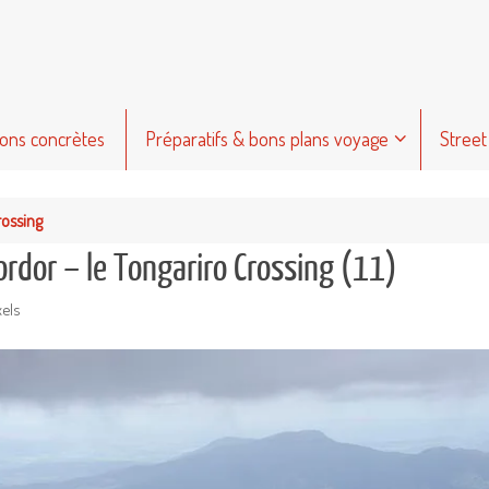
ions concrètes
Préparatifs & bons plans voyage
Street
rossing
rdor – le Tongariro Crossing (11)
xels