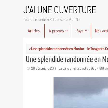
Passer
J'AI UNE OUVERTURE
au
contenu
Tour du monde & Retour sur la Planète
Passer
Articles
A propos
Pays
Nos act
au
contenu
«
Une splendide randonnée en Mordor – le Tongariro C
Une splendide randonnée en Mo
20 décembre 2014
La taille originale est de
930 × 616
pi