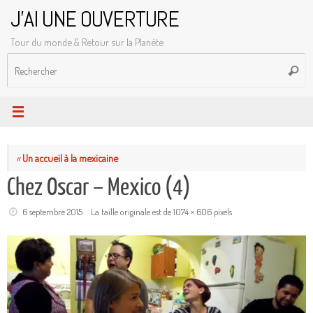
Passer
J'AI UNE OUVERTURE
au
Tour du monde & Retour sur la Planète
contenu
R
Reche
p
:
«
Un accueil à la mexicaine
Chez Oscar – Mexico (4)
6 septembre 2015
La taille originale est de
1074 × 606
pixels