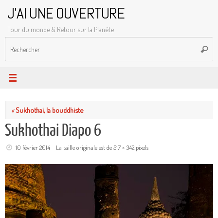
Passer
J'AI UNE OUVERTURE
au
Tour du monde & Retour sur la Planète
contenu
R
Reche
p
:
«
Sukhothai, la bouddhiste
Sukhothai Diapo 6
10 février 2014
La taille originale est de
517 × 342
pixels