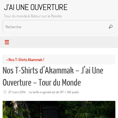
Passer
J'AI UNE OUVERTURE
au
Tour du monde & Retour sur la Planète
contenu
R
Reche
p
:
«
Nos T-Shirts Akammak !
Nos T-Shirts d’Akammak – J’ai Une
Ouverture – Tour du Monde
27 mars 2014
La taille originale est de
517 × 342
pixels