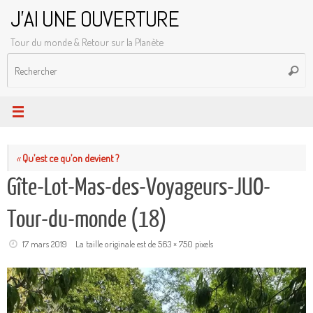
Passer
J'AI UNE OUVERTURE
au
Tour du monde & Retour sur la Planète
contenu
R
Reche
p
:
«
Qu’est ce qu’on devient ?
Gîte-Lot-Mas-des-Voyageurs-JUO-
Tour-du-monde (18)
17 mars 2019
La taille originale est de
563 × 750
pixels