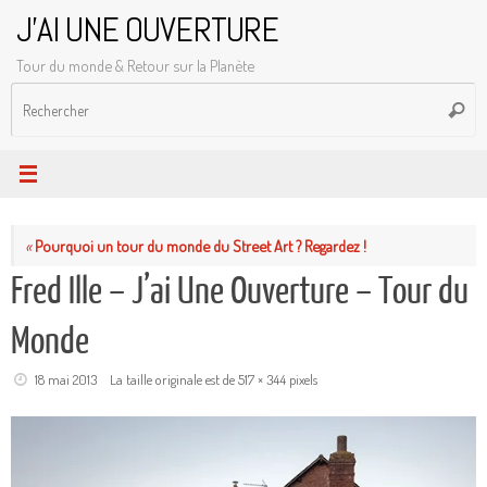
Passer
J'AI UNE OUVERTURE
au
Tour du monde & Retour sur la Planète
contenu
R
Reche
p
:
«
Pourquoi un tour du monde du Street Art ? Regardez !
Fred Ille – J’ai Une Ouverture – Tour du
Monde
18 mai 2013
La taille originale est de
517 × 344
pixels