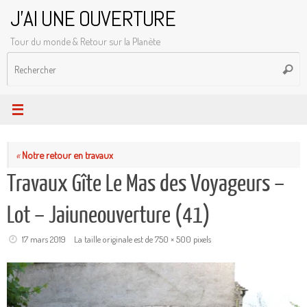
Passer
J'AI UNE OUVERTURE
au
Tour du monde & Retour sur la Planète
contenu
R
Reche
p
:
«
Notre retour en travaux
Travaux Gîte Le Mas des Voyageurs –
Lot – Jaiuneouverture (41)
17 mars 2019
La taille originale est de
750 × 500
pixels