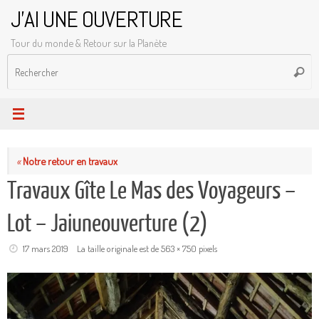
Passer
J'AI UNE OUVERTURE
au
Tour du monde & Retour sur la Planète
contenu
R
Reche
p
:
«
Notre retour en travaux
Travaux Gîte Le Mas des Voyageurs –
Lot – Jaiuneouverture (2)
17 mars 2019
La taille originale est de
563 × 750
pixels