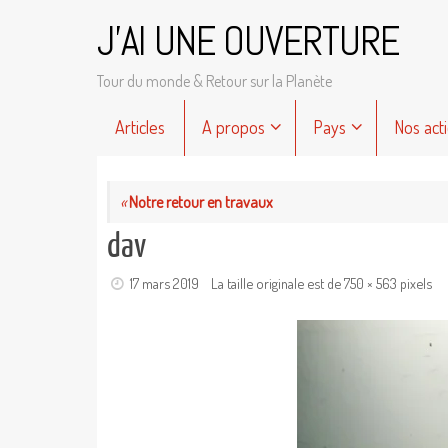
Passer
J'AI UNE OUVERTURE
au
contenu
Tour du monde & Retour sur la Planète
Passer
Articles
A propos
Pays
Nos act
au
contenu
«
Notre retour en travaux
dav
17 mars 2019
La taille originale est de
750 × 563
pixels