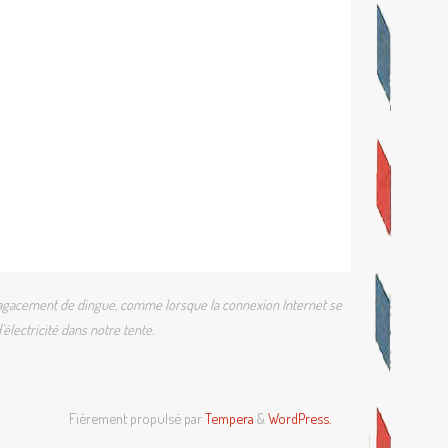
 un agacement de dingue, comme lorsque la connexion Internet se
électricité dans notre tente.
Fièrement propulsé par
Tempera
&
WordPress.