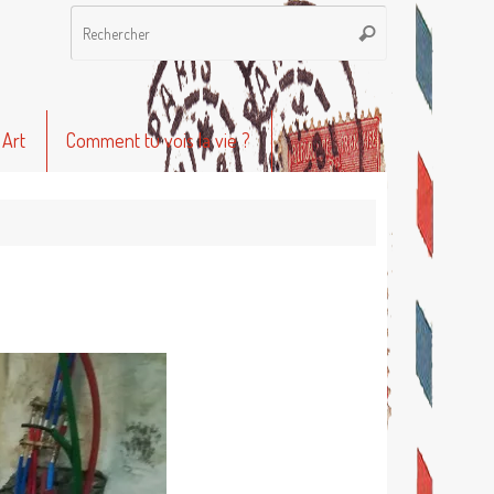
Recherche
Rechercher
pour
:
 Art
Comment tu vois la vie ?