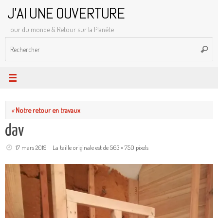
Passer
J'AI UNE OUVERTURE
au
Tour du monde & Retour sur la Planète
contenu
R
Reche
p
:
«
Notre retour en travaux
dav
17 mars 2019
La taille originale est de
563 × 750
pixels