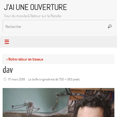
Passer
J'AI UNE OUVERTURE
au
Tour du monde & Retour sur la Planète
contenu
R
Reche
p
:
«
Notre retour en travaux
dav
17 mars 2019
La taille originale est de
750 × 563
pixels