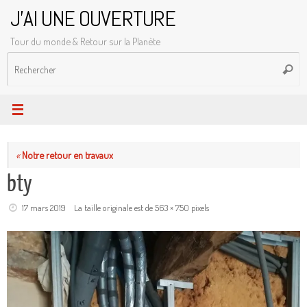
Passer
J'AI UNE OUVERTURE
au
Tour du monde & Retour sur la Planète
contenu
R
Reche
p
:
«
Notre retour en travaux
bty
17 mars 2019
La taille originale est de
563 × 750
pixels