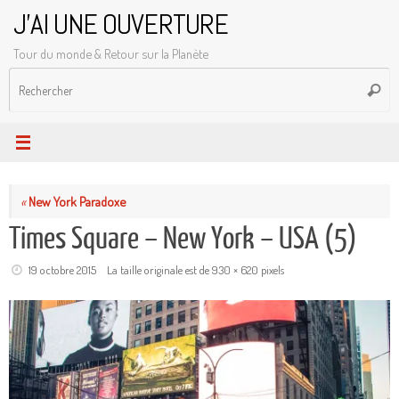
Passer
J'AI UNE OUVERTURE
au
Tour du monde & Retour sur la Planète
contenu
R
Reche
p
:
«
New York Paradoxe
Times Square – New York – USA (5)
19 octobre 2015
La taille originale est de
930 × 620
pixels