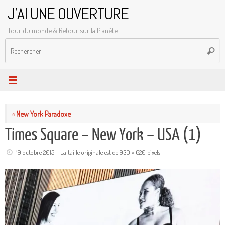
Passer
J'AI UNE OUVERTURE
au
Tour du monde & Retour sur la Planète
contenu
R
Reche
p
:
«
New York Paradoxe
Times Square – New York – USA (1)
19 octobre 2015
La taille originale est de
930 × 620
pixels