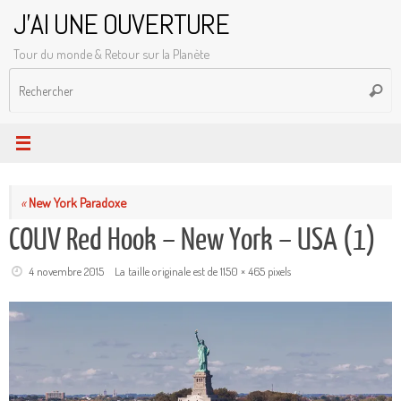
Passer
J'AI UNE OUVERTURE
au
Tour du monde & Retour sur la Planète
contenu
R
Reche
p
:
«
New York Paradoxe
COUV Red Hook – New York – USA (1)
4 novembre 2015
La taille originale est de
1150 × 465
pixels