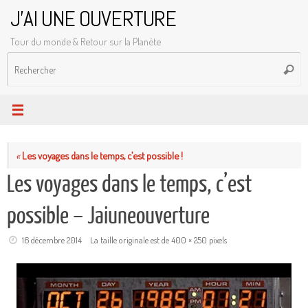
Passer
J'AI UNE OUVERTURE
au
Tour du monde & Retour sur la Planète
contenu
R
Reche
p
:
«
Les voyages dans le temps, c’est possible !
Les voyages dans le temps, c’est
possible – Jaiuneouverture
16 décembre 2014
La taille originale est de
400 × 250
pixels